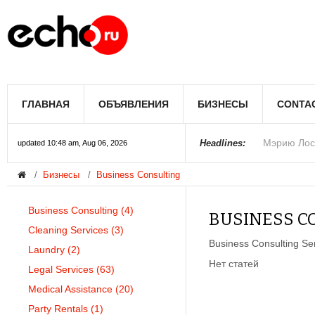
Мэрию Лос
ГЛАВНАЯ
ОБЪЯВЛЕНИЯ
БИЗНЕСЫ
CONTA
Более 300 
В округе С
Фермеры А
В Лас-Вега
Раскрыты п
Ариана Гра
Стало изве
Строители 
В Госдуме
Headlines:
updated 10:48 am, Aug 06, 2026
Бизнесы
Business Consulting
Колорадо
Business Consulting
(4)
BUSINESS C
Cleaning Services
(3)
Business Consulting Se
Laundry
(2)
Нет статей
Legal Services
(63)
Medical Assistance
(20)
Party Rentals
(1)