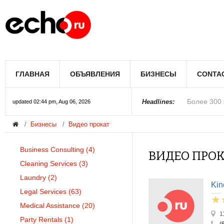
Мэрию Лос
ГЛАВНАЯ
ОБЪЯВЛЕНИЯ
БИЗНЕСЫ
CONTA
Более 300 
В округе С
Фермеры А
В Лас-Вега
Раскрыты п
Ариана Гра
Стало изве
Строители 
В Госдуме
Headlines:
updated 02:44 pm, Aug 06, 2026
Бизнесы
Видео прокат
Колорадо
Business Consulting
(4)
ВИДЕО ПРО
Cleaning Services
(3)
Laundry
(2)
Kin
Legal Services
(63)
Medical Assistance
(20)
1
Party Rentals
(1)
(