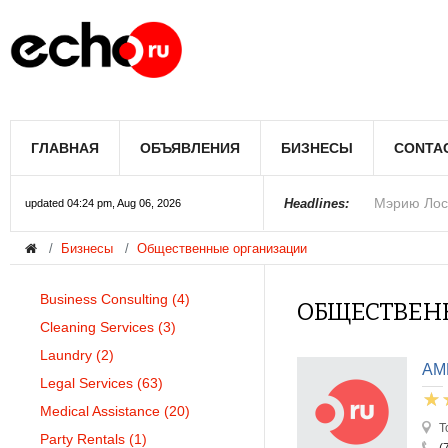
Мэрию Лос
ГЛАВНАЯ
ОБЪЯВЛЕНИЯ
БИЗНЕСЫ
CONTA
Более 300 
В округе С
Фермеры А
В Лас-Вега
Раскрыты п
Ариана Гра
Стало изве
Строители 
В Госдуме
Headlines:
updated 04:24 pm, Aug 06, 2026
Бизнесы
Общественные организации
Колорадо
Business Consulting
(4)
ОБЩЕСТВЕН
Cleaning Services
(3)
Laundry
(2)
AM
Legal Services
(63)
Medical Assistance
(20)
T
Party Rentals
(1)
(