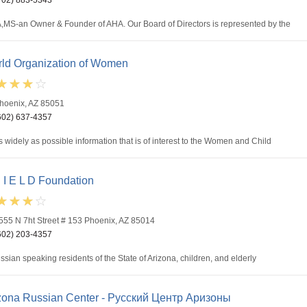
S-an Owner & Founder of AHA. Our Board of Directors is represented by the
ld Organization of Women
hoenix, AZ 85051
602) 637-4357
widely as possible information that is of interest to the Women and Child
 I E L D Foundation
555 N 7ht Street # 153 Phoenix, AZ 85014
602) 203-4357
ussian speaking residents of the State of Arizona, children, and elderly
zona Russian Center - Русский Центр Аризоны