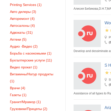
Printing Services
(1)
Алисия Бибикова,D.H.T,MA,M
Авто дилеры
(3)
Авторемонт
(4)
Wor
Автосалоны
(4)
Адвокаты
(31)
P
Аптеки
(5)
(
Аудио -Видео
(2)
Develop and dessiminate as 
Борьба с насекомыми
(1)
Бухгалтерские услуги
(11)
S H
Видео прокат
(1)
Витамины/Натур продукты
5
(1)
(
Врачи
(4)
Assistance of all types to R
Газеты
(1)
Гранит/Мрамор
(1)
Ari
Грузовики/Прицепы
(2)