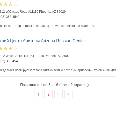
212 W.Cactus Road #11110 Phoenix, AZ 85029
602) 368-4541
n classes, help to russian speaking - new residents of our state of Ari
ский Центр Аризоны Arizona Russian Center
212 West Cactus Rd., STE 1110 Phoenix, AZ 85029
602) 368-4541
редлагает всем русскоговорящим жителям Аризоны присоединяться к нам для
Показано с 1 по 5 из 6 (всего 2 страниц)
1
2
>
>|