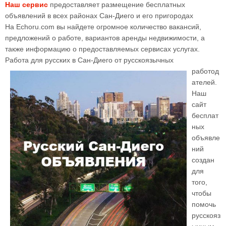
Наш сервис
предоставляет размещение бесплатных
объявлений в всех районах Сан-Диего и его пригородах
На Echoru.com вы найдете огромное количество вакансий,
предложений о работе, вариантов аренды недвижимости, а
также информацию о предоставляемых сервисах услугах.
Работа для русских в Сан-Диего от русскоязычных
работод
ателей.
Наш
сайт
бесплат
ных
объявле
ний
создан
для
того,
чтобы
помочь
русскояз