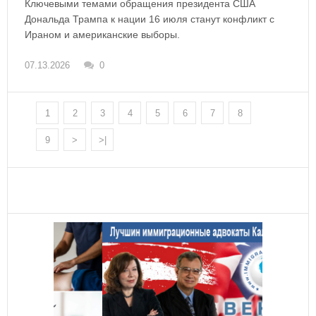
Ключевыми темами обращения президента США
Дональда Трампа к нации 16 июля станут конфликт с
Ираном и американские выборы.
07.13.2026
0
1
2
3
4
5
6
7
8
9
>
>|