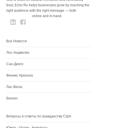
trust, Echo Ru helps businesses grow by reaching the
right audience with the right message — both
online and in-hand.
Все Новости
Лос-Анджелес
Сан-Диего
Финикс Аризона
Лас-Вегас
Бизнес
Вопросы и ответы по гражданству США
Юмор - Шутки - Анекдоты