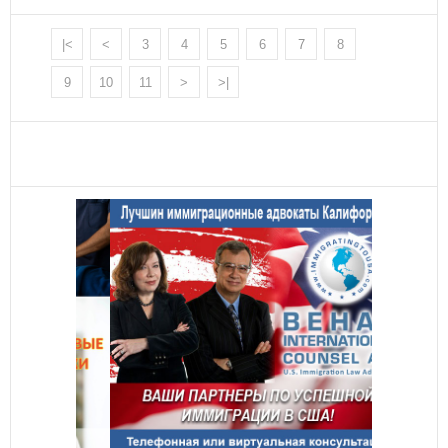
|<
<
3
4
5
6
7
8
9
10
11
>
>|