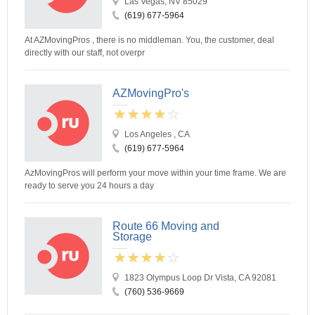
Las Vegas, NV 85029
(619) 677-5964
At AZMovingPros , there is no middleman. You, the customer, deal
directly with our staff, not overpr
AZMovingPro's
Los Angeles , CA
(619) 677-5964
AzMovingPros will perform your move within your time frame. We are
ready to serve you 24 hours a day
Route 66 Moving and
Storage
1823 Olympus Loop Dr Vista, CA 92081
(760) 536-9669