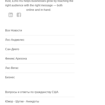
trust, Echo Ru helps businesses grow by reaching the
right audience with the right message — both
online and in-hand.
Все Новости
Лос-Анджелес
Сан-Диего
Финикс Аризона
Лас-Вегас
Бизнес
Вопросы и ответы по гражданству США
Юмор - Шутки - Анекдоты