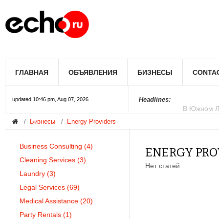
В Лос-Андж
ГЛАВНАЯ
ОБЪЯВЛЕНИЯ
БИЗНЕСЫ
CONTA
В Южном Л
Купить дом
Полиция Ф
Цены на жи
Раскрыты д
Джеймс Кэ
Сенат США 
Королеву к
При мощно
Headlines:
updated 10:46 pm, Aug 07, 2026
Бизнесы
Energy Providers
Business Consulting
(4)
ENERGY PRO
Cleaning Services
(3)
Нет статей
Laundry
(3)
Legal Services
(69)
Medical Assistance
(20)
Party Rentals
(1)