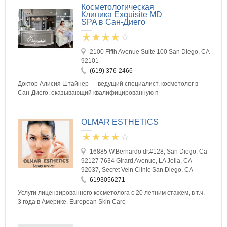
Косметологическая
Клиника Exquisite MD
SPA в Сан-Диего
2100 Fifth Avenue Suite 100 San Diego, CA
92101
(619) 376-2466
Доктор Алисия Штайнер — ведущий специалист, косметолог в
Сан-Диего, оказывающий квалифицированную п
OLMAR ESTHETICS
16885 W.Bernardo dr.#128, San Diego, Ca
92127 7634 Girard Avenue, LA Jolla, CA
92037, Secret Vein Clinic San Diego, CA
6193056271
Услуги лицензированного косметолога с 20 летним стажем, в т.ч.
3 года в Америке. European Skin Care