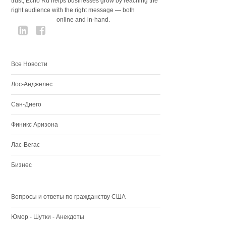
trust, Echo Ru helps businesses grow by reaching the
right audience with the right message — both
online and in-hand.
Все Новости
Лос-Анджелес
Сан-Диего
Финикс Аризона
Лас-Вегас
Бизнес
Вопросы и ответы по гражданству США
Юмор - Шутки - Анекдоты