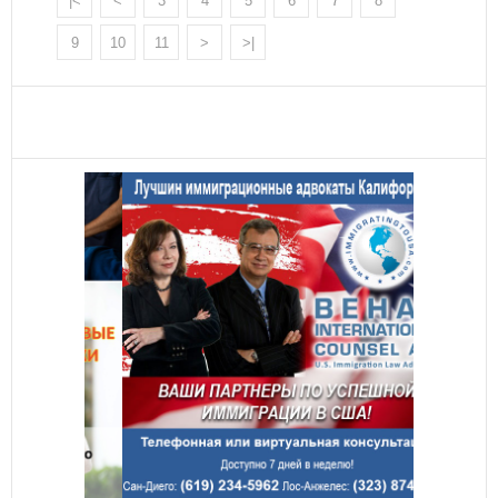
|<
<
3
4
5
6
7
8
9
10
11
>
>|