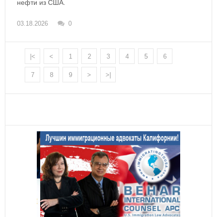
нефти из США.
03.18.2026
0
|<
<
1
2
3
4
5
6
7
8
9
>
>|