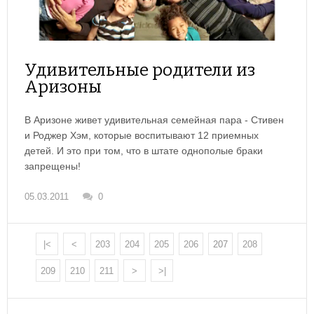
Удивительные родители из
Аризоны
В Аризоне живет удивительная семейная пара - Стивен
и Роджер Хэм, которые воспитывают 12 приемных
детей. И это при том, что в штате однополые браки
запрещены!
05.03.2011
0
|<
<
203
204
205
206
207
208
209
210
211
>
>|