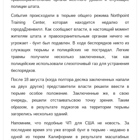
полиции штата.
События происходили в тюрьме общего режима Northpoint
Training Center, которая находится недалко от
городаДэвнвилл. Как сообщают власти, в настоящий момент
жителям штата и правоохранительным органам ничего не
угрожает - бунт был подавлен. В ходе беспорядков никто из
служащих тюрьмы и полицейских не пострадал. Легкие
травмы получили несколько заключенных, так как
полицейские использовали слезоточивый газ для устранения
беспорядков.
После 18 августа (когда полтора десяка заключенных напали
на двух других) представители власти решили ввести в
тюрьме особое положение. Заключенные же, в свою
очередь, решили отстаиватьсвою точку зрения. Таким
образом, в результате поджогов на территории тюрьмы
загорелись несколько зданий.
Напомним, что подобные ЧП для США не новость. За
последнее время это уже второй бунт в тюрьме - недавно в
одной из тюрем Калифорнии в результате масштабных