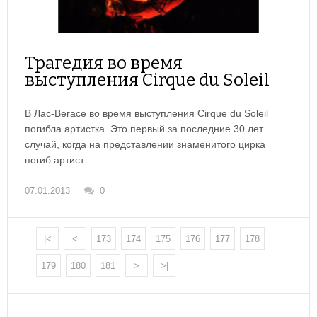
Трагедия во время
выступления Сirque du Soleil
В Лас-Вегасе во время выступления Сirque du Soleil
погибла артистка. Это первый за последние 30 лет
случай, когда на представлении знаменитого цирка
погиб артист.
07.01.2013
0
|<
<
173
174
175
176
177
178
179
180
181
>
>|