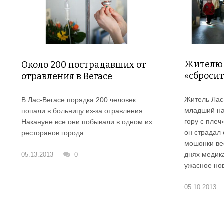
Жителю 
Около 200 пострадавших от
«сбросит
отравления в Вегасе
Житель Лас
В Лас-Вегасе порядка 200 человек
младший на
попали в больницу из-за отравления.
гору с плеч
Накануне все они побывали в одном из
он страдал 
ресторанов города.
мошонки ве
днях медик
05.13.2013
0
ужасное но
05.10.2013