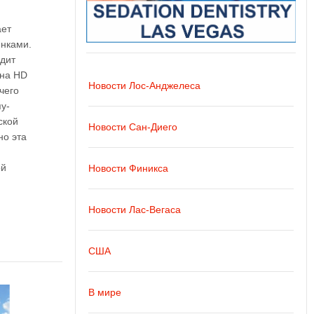
ает
нками.
одит
йна HD
Новости Лос-Анджелеса
чего
у-
ской
Новости Сан-Диего
но эта
ой
Новости Финикса
Новости Лас-Вегаса
США
В мире