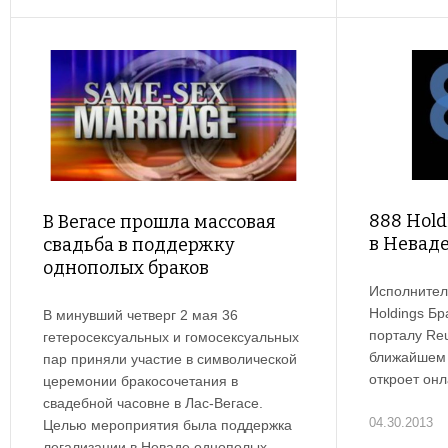
888 Hold
В Вегасе прошла массовая
в Невад
свадьба в поддержку
однополых браков
Исполнител
Holdings Б
В минувший четверг 2 мая 36
порталу Reu
гетеросексуальных и гомосексуальных
ближайшем
пар приняли участие в символической
откроет онл
церемонии бракосочетания в
свадебной часовне в Лас-Вегасе.
04.30.2013
Целью мероприятия была поддержка
легализации в Неваде однополых