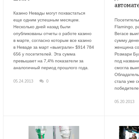
автомат
Казино Невады могут похвастаться
еще одним успешным месяцем.
Посетитель
Несколько дней назад были
Flamingo, р
опубликованы отчеты о работе казино
Вегасе выи
в марте, согласно которым все казино
сумму денег
в Неваде за март «выиграли» $914 784
женщина со
656 у посетителей. Эта сумма
Розмари Бу
превышает на 7,4% показатели за
под названи
аналогичный период прошлого года.
смогла выиг
Обладатель
05.24.2013
0
стала уже 
победителе
05.20.2013