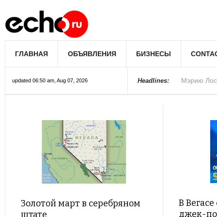
Мэрию Лос
ГЛАВНАЯ
ОБЪЯВЛЕНИЯ
БИЗНЕСЫ
CONTA
В округе С
Фермеры А
В Лас-Вега
Раскрыты п
Ариана Гра
Стало изве
Строители 
В Госдуме
Headlines:
Более 300 
updated 06:50 am, Aug 07, 2026
Колорадо
В Вегасе
Золотой март в серебряном
джек-по
штате