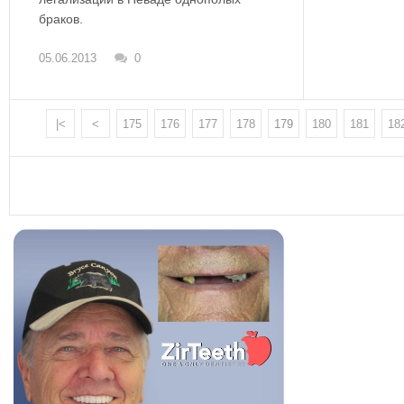
браков.
05.06.2013
0
|<
<
175
176
177
178
179
180
181
18