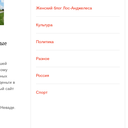
Женский блог Лос-Анджелеса
Культура
Политика
ные
Разное
вшей
ному
Россия
нных
деньги в
ый сайт
Спорт
 Неваде.