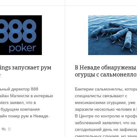
ings запускает рум
В Неваде обнаружены
е
огурцы с сальмонелло
ьный директор 888
Бактерии сальмонеллы, котор
райан Матингли в интервью
специалисты связывают с
ters заявил, что в
мексиканскими огурцами, уже
 будущем компания
заразили несколько человек в
айн покер рум в Неваде.
В Центре по контролю и проф
заболеваний заявляют, что на
0
сегодняшний день не зафикси
смертельных случаев, но зача