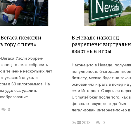
Вегаса помогли
В Неваде наконец
ь гору с плеч»
разрешены виртуаль
азартные игры
-Вегаса Уэсли Уоррен-
конец-то смог «сбросить
Наконец-то в Неваде, получи
»: в течение нескольких лет
популярность благодаря игор
от ужасной опухоли
бизнесу, можно будет на зако
сом в 60 килограммов. На
основаниях играть в покер на 
ам удалось удалить
сети Интернет. Открылся перв
вообразование.
UltimatePoker после того, как в
феврале текущего года был
0
легализован интернет-покер в
05.08.2013
0