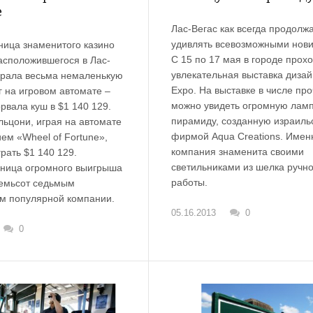
е
Лас-Вегас как всегда продолж
удивлять всевозможными нови
ница знаменитого казино
С 15 по 17 мая в городе прох
асположившегося в Лас-
увлекательная выставка диза
грала весьма немаленькую
Expo. На выставке в числе про
 на игровом автомате –
можно увидеть огромную ламп
рвала куш в $1 140 129.
пирамиду, созданную израиль
льцони, играя на автомате
фирмой Aqua Creations. Имен
ем «Wheel of Fortune»,
компания знаменита своими
рать $1 140 129.
светильниками из шелка ручн
ница огромного выигрыша
работы.
семьсот седьмым
м популярной компании.
05.16.2013
0
0