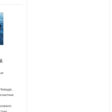
й
ые
 Неваде.
илактике
ровано
стую