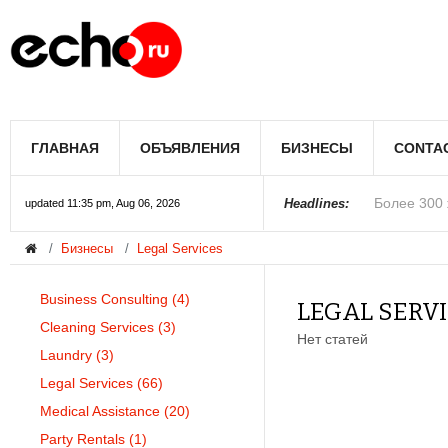
Мэрию Лос
ГЛАВНАЯ
ОБЪЯВЛЕНИЯ
БИЗНЕСЫ
CONTA
Более 300 
В округе С
Фермеры А
В Лас-Вега
Раскрыты п
Ариана Гра
Стало изве
Строители 
В Госдуме
Headlines:
updated 11:35 pm, Aug 06, 2026
Бизнесы
Legal Services
Колорадо
Business Consulting
(4)
LEGAL SERV
Cleaning Services
(3)
Нет статей
Laundry
(3)
Legal Services
(66)
Medical Assistance
(20)
Party Rentals
(1)