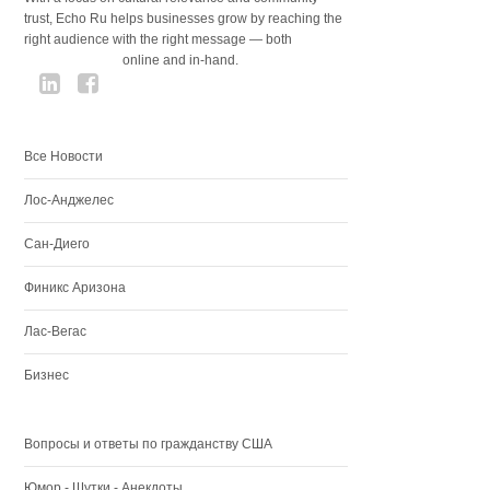
trust, Echo Ru helps businesses grow by reaching the
right audience with the right message — both
online and in-hand.
Все Новости
Лос-Анджелес
Сан-Диего
Финикс Аризона
Лас-Вегас
Бизнес
Вопросы и ответы по гражданству США
Юмор - Шутки - Анекдоты