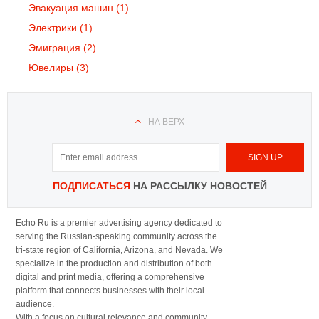
Эвакуация машин
(1)
Электрики
(1)
Эмиграция
(2)
Ювелиры
(3)
НА ВЕРХ
ПОДПИСАТЬСЯ
НА РАССЫЛКУ НОВОСТЕЙ
Echo Ru is a premier advertising agency dedicated to
serving the Russian-speaking community across the
tri-state region of California, Arizona, and Nevada. We
specialize in the production and distribution of both
digital and print media, offering a comprehensive
platform that connects businesses with their local
audience.
With a focus on cultural relevance and community