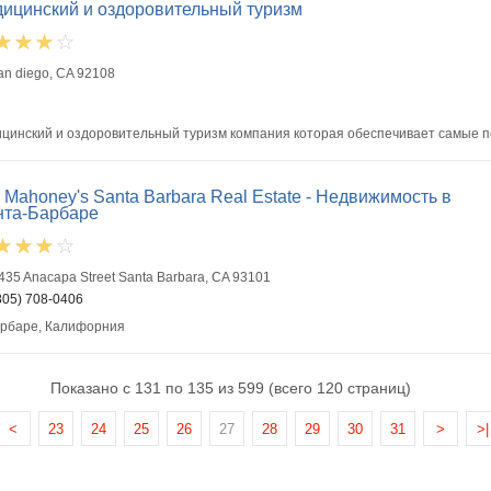
ицинский и оздоровительный туризм
an diego, CA 92108
дицинский и оздоровительный туризм компания которая обеспечивает самые 
 Mahoney's Santa Barbara Real Estate - Недвижимость в
нта-Барбаре
435 Anacapa Street Santa Barbara, CA 93101
805) 708-0406
арбаре, Калифорния
Показано с 131 по 135 из 599 (всего 120 страниц)
<
23
24
25
26
27
28
29
30
31
>
>|