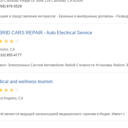
00 Carlsbad Village Dr Suite 216 Calrsbad, CA 92008
858) 876-5529
ация и представление интересов: - Брачные и внебрачные договоры - Разво
RID CARS REPAIR - Auto Electrical Service
ncino, CA
310) 955-4777
онт Электронных Систем Автомобиля Любой Сложности Установка Любого 
ical and wellness tourism
os Angeles, CA
. Ltd является ведущей организацией медицинского туризма в Индии. Имеет с