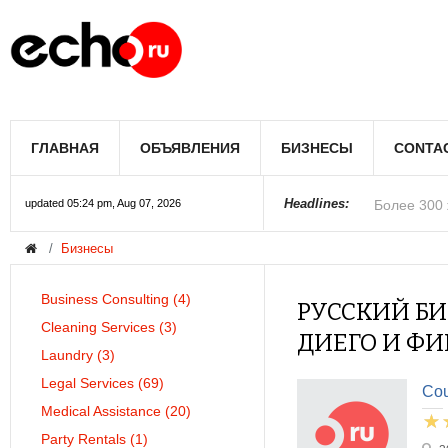
Мэрию Лос
ГЛАВНАЯ
ОБЪЯВЛЕНИЯ
БИЗНЕСЫ
CONTA
Более 300 
В округе С
Фермеры А
В Лас-Вега
Раскрыты п
Ариана Гра
Стало изве
Строители 
В Госдуме
Headlines:
updated 05:24 pm, Aug 07, 2026
Бизнесы
Колорадо
Business Consulting
(4)
РУССКИЙ БИ
Cleaning Services
(3)
ДИЕГО И ФИ
Laundry
(3)
Legal Services
(69)
Cou
Medical Assistance
(20)
Party Rentals
(1)