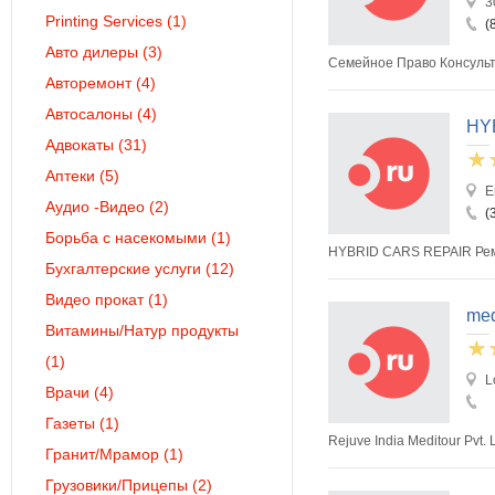
3
Printing Services
(1)
(
Авто дилеры
(3)
Cемейнoe Право Консульт
Авторемонт
(4)
Автосалоны
(4)
HYB
Адвокаты
(31)
Аптеки
(5)
E
Аудио -Видео
(2)
(
Борьба с насекомыми
(1)
HYBRID CARS REPAIR Рем
Бухгалтерские услуги
(12)
Видео прокат
(1)
med
Витамины/Натур продукты
(1)
L
Врачи
(4)
Газеты
(1)
Rejuve India Meditour Pvt
Гранит/Мрамор
(1)
Грузовики/Прицепы
(2)