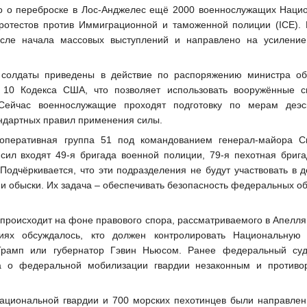
 о переброске в Лос-Анджелес ещё 2000 военнослужащих Наци
отестов против Иммиграционной и таможенной полиции (ICE).
осле начала массовых выступлений и направлено на усилени
 солдаты приведены в действие по распоряжению министра о
м 10 Кодекса США, что позволяет использовать вооружённые 
Сейчас военнослужащие проходят подготовку по мерам деэс
ндартных правил применения силы.
 оперативная группа 51 под командованием генерал-майора С
сил входят 49-я бригада военной полиции, 79-я пехотная брига
Подчёркивается, что эти подразделения не будут участвовать в д
и обыски. Их задача – обеспечивать безопасность федеральных об
 происходит на фоне правового спора, рассматриваемого в Апелл
иях обсуждалось, кто должен контролировать Национальную
Трамп или губернатор Гэвин Ньюсом. Ранее федеральный су
а о федеральной мобилизации гвардии незаконным и против
ациональной гвардии и 700 морских пехотинцев были направлен