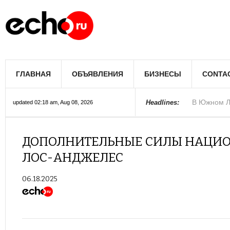
В Лос-Андж
ГЛАВНАЯ
ОБЪЯВЛЕНИЯ
БИЗНЕСЫ
CONTA
В Южном Л
Купить дом
Полиция Ф
Цены на жи
Раскрыты д
Джеймс Кэ
Сенат США 
Королеву к
При мощно
Headlines:
updated 02:18 am, Aug 08, 2026
ДОПОЛНИТЕЛЬНЫЕ СИЛЫ НАЦИО
ЛОС-АНДЖЕЛЕС
06.18.2025