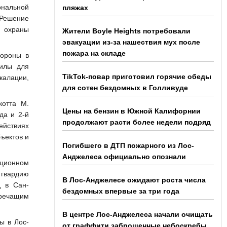
ональной
пляжах
 Решение
е охраны
Жители Boyle Heights потребовали
эвакуации из-за нашествия мух после
пожара на складе
бороны в
силы для
TikTok-повар приготовил горячие обеды
калации,
для сотен бездомных в Голливуде
котта М.
Цены на бензин в Южной Калифорнии
да и 2-й
продолжают расти более недели подряд
ействиях
ъектов и
Погибшего в ДТП пожарного из Лос-
Анджелеса официально опознали
яционном
 гвардию
В Лос-Анджелесе ожидают роста числа
д в Сан-
бездомных впервые за три года
оречащим
В центре Лос-Анджелеса начали очищать
ы в Лос-
от граффити заброшенные небоскребы