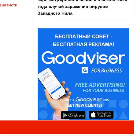
енависти
года случай заражения вирусом
Западного Нила