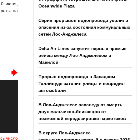
10 июня,
Oceanwide Plaza
траты на
Серия прорывов водопровода усилила
опасения из-за состояния коммунальных
сетей Лос-Анджелеса
Delta Air Lines запустит первые прямые
рейсы между Лос-Анджелесом и
Манилой
Прорыв водопровода в Западном
Голливуде затопил улицы и повредил
автомобили
В Лос-Анджелесе расследуют смерть
двух мальчиков-близнецов от
возможной передозировки наркотиков
В округе Лос-Анджелес
сь число
зарегистрировали первый в сезоне 2026