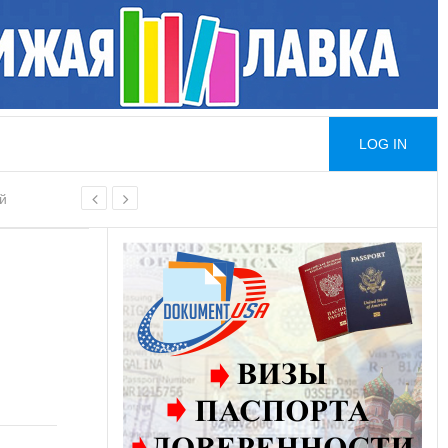
LOG IN
й
ой основе