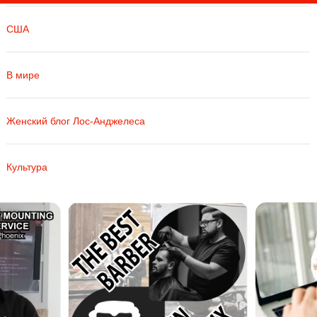
США
В мире
Женский блог Лос-Анджелеса
Культура