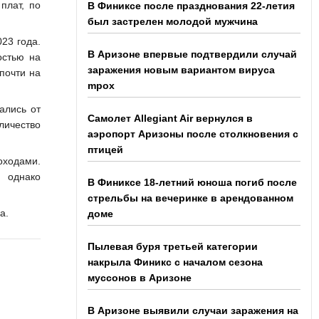
плат, по
В Финиксе после празднования 22-летия
был застрелен молодой мужчина
23 года.
В Аризоне впервые подтвердили случай
остью на
заражения новым вариантом вируса
почти на
mpox
ались от
Самолет Allegiant Air вернулся в
личество
аэропорт Аризоны после столкновения с
птицей
оходами.
 однако
В Финиксе 18-летний юноша погиб после
стрельбы на вечеринке в арендованном
а.
доме
Пылевая буря третьей категории
накрыла Финикс с началом сезона
муссонов в Аризоне
В Аризоне выявили случаи заражения на