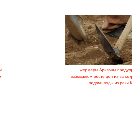
й
Фермеры Аризоны предуп
е
возможном росте цен из-за со
подачи воды из реки 