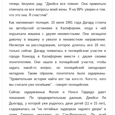
теперь безумно рад: "Джейси все помнит. Она правильно
отвечала на все вопросы моей жены. Я на 99% уверен в том,
что это она. Я счастлив".
Как напоминает полиция, 10 июня 1991 года Дагард стояла
на автобусной остановке в Калифорнии, когда к ней
подъехала машина с двумя неизвестными. Они затащили
девочку в машину и увезли в неизвестном направлении.
Несмотря на расследование, которое длилось все 18 лет,
только сейчас Дагард появилась в полицейском участке в
городе Конкорд в Калифорнии вместе с двумя своими
похитителями. Они зашли в полицейский участок, чтобы
задать какой-то вопрос, но полицейский заподозрил
неладное. Таким образом, похитители были задержаны.
"Удивительная история найти вот так кого-то. Кого-то, кого
мы считали уже погибшим", - говорят полицейские.
Сейчас задержанные Филип и Нэнси Гарридо дают
показания. По предварительным данным, Джейси Ли
Дьюгард, у которой уже родилось двое детей (11 и 15 лет),
содержалась на "на потайных задворках заднего двора" в
доме Гарридо недалеко от Сан-Франциско. По всей