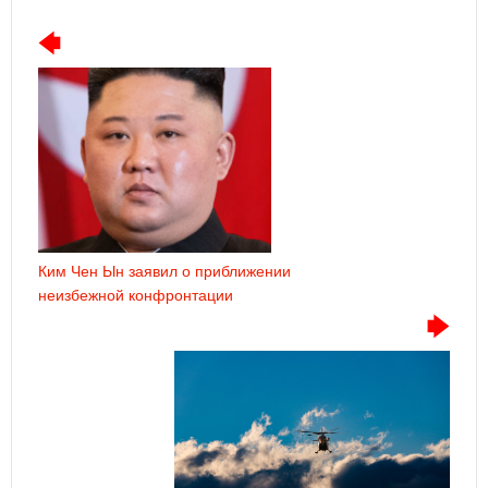
Ким Чен Ын заявил о приближении
неизбежной конфронтации