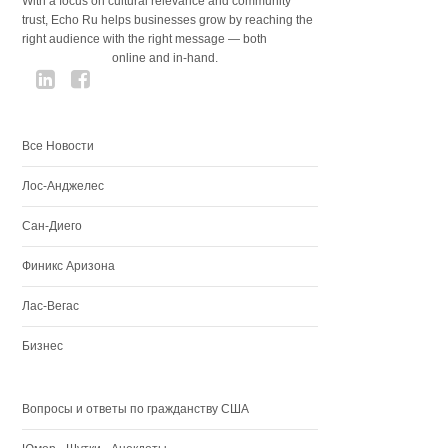
With a focus on cultural relevance and community
trust, Echo Ru helps businesses grow by reaching the
right audience with the right message — both
online and in-hand.
Все Новости
Лос-Анджелес
Сан-Диего
Финикс Аризона
Лас-Вегас
Бизнес
Вопросы и ответы по гражданству США