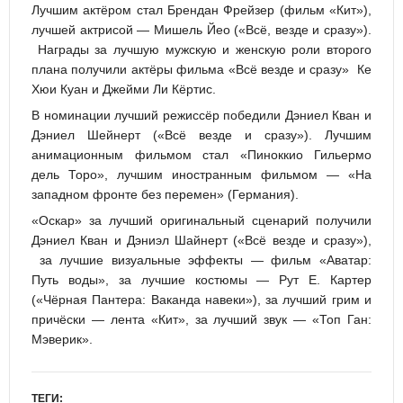
Лучшим актëром стал Брендан Фрейзер (фильм «Кит»),
лучшей актрисой — Мишель Йео («Всë, везде и сразу»).
Награды за лучшую мужскую и женскую роли второго
плана получили актёры фильма «Всё везде и сразу» Ке
Хюи Куан и Джейми Ли Кёртис.
В номинации лучший режиссёр победили Дэниел Кван и
Дэниел Шейнерт («Всё везде и сразу»). Лучшим
анимационным фильмом стал «Пиноккио Гильермо
дель Торо», лучшим иностранным фильмом — «На
западном фронте без перемен» (Германия).
«Оскар» за лучший оригинальный сценарий получили
Дэниел Кван и Дэниэл Шайнерт («Всё везде и сразу»),
за лучшие визуальные эффекты — фильм «Аватар:
Путь воды», за лучшие костюмы — Рут Е. Картер
(«Чёрная Пантера: Ваканда навеки»), за лучший грим и
причёски — лента «Кит», за лучший звук — «Топ Ган:
Мэверик».
ТЕГИ: