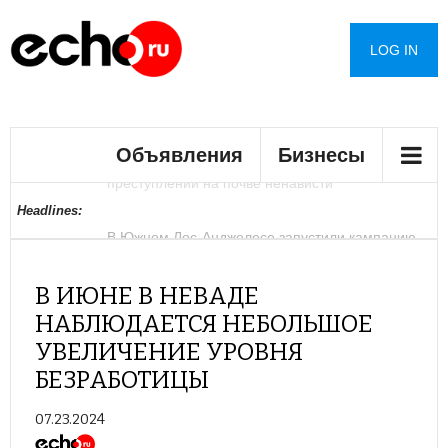
LOG IN
В Лос-Анджелесе сократилось число
Объявления
Бизнесы
преступлений на почве ненависти
В Южном Лос-Анджелесе запустили кампанию
Купить дом в округе Сан-Диего могут позволить
Полиция Феникса переходит на альтернативу
Цены на жилье в Лас-Вегасе снизились после
Раскрыты детали инцидента с дроном в
Джеймс Кэмерон задумался о своем уходе
Сенат США одобрил законопроект об
Королеву красоты обвинили в расизме и лишили
При мощном пожаре на российском складе
Headlines:
против брошенных автомобилей
себе лишь 17% семей
перцовым баллончикам на водной основе
рекордного роста
аэропорту Германии
ужесточении санкций против России
титула
пострадали четыре человека
В ИЮНЕ В НЕВАДЕ
НАБЛЮДАЕТСЯ НЕБОЛЬШОЕ
УВЕЛИЧЕНИЕ УРОВНЯ
БЕЗРАБОТИЦЫ
07.23.2024