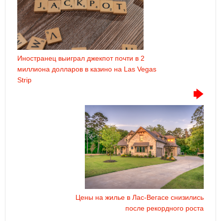
Иностранец выиграл джекпот почти в 2
миллиона долларов в казино на Las Vegas
Strip
Цены на жилье в Лас-Вегасе снизились
после рекордного роста