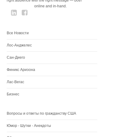
right audience with the right message — both
online and in-hand.
Все Новости
Лос-Анджелес
Сан-Диего
Финикс Аризона
Лас-Вегас
Бизнес
Вопросы и ответы по гражданству США
Юмор - Шутки - Анекдоты