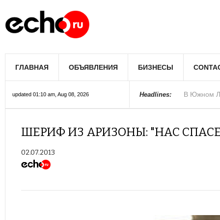
В Лос-Андж
ГЛАВНАЯ
ОБЪЯВЛЕНИЯ
БИЗНЕСЫ
CONTA
В Южном Л
Купить дом
Полиция Ф
Цены на жи
Раскрыты д
Джеймс Кэ
Сенат США 
Королеву к
При мощно
Headlines:
updated 01:10 am, Aug 08, 2026
ШЕРИФ ИЗ АРИЗОНЫ: "НАС СПАСЕ
02.07.2013