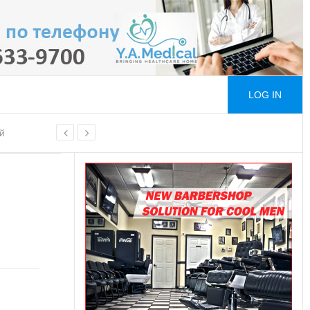
LOG IN
й
ой основе