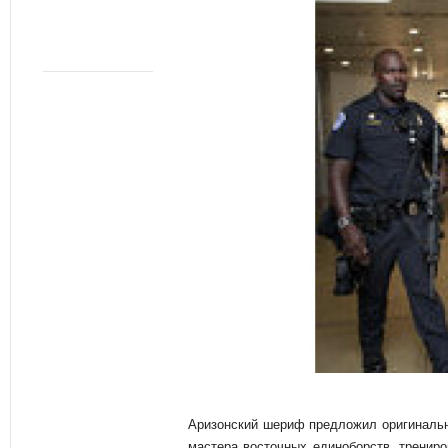
Аризонский шериф предложил оригинальны
мастера восточных единоборств, трениро