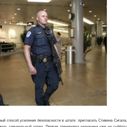
й способ усиления безопасности в штате: пригласить Стивена Сигала,
вать специальный отряд. Первая тренировка назначена уже на субботу