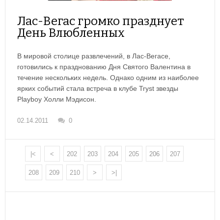
Лас-Вегас громко празднует
День Влюбленных
В мировой столице развлечений, в Лас-Вегасе,
готовились к празднованию Дня Святого Валентина в
течение нескольких недель. Однако одним из наиболее
ярких событий стала встреча в клубе Tryst звезды
Playboy Холли Мэдисон.
02.14.2011
0
|<
<
202
203
204
205
206
207
208
209
210
>
>|