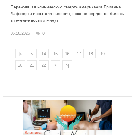
Пережившая клиническую смерть американка Брианна
Лафферти испытала видения, пока ее сердце не билось
в течение восьми минут.
05.18.2025
0
|<
<
14
15
16
17
18
19
20
21
22
>
>|