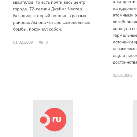
альтернати
кварталов, то есть почти весь центр
на ядерные
города. 72-летний Джеймс Честер
атомными э
Блэннинг, который оставил в разных
возобновля
районах Аспена четыре самодельных
солнца и ве
бомбы, покончил собой.
термальные
источники 
01.02.2009
0
независимо
еще и несо
достоинств
01.02.2009