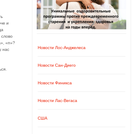
ть
оче и
да
 слово
а», «п»?
Новости Лос-Анджелеса
у нас
Новости Сан-Диего
ься.
Новости Финикса
Новости Лас-Вегаса
США