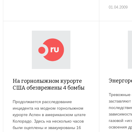
01.04.2009
Энергор
На горнолыжном курорте
США обезврежены 4 бомбы
Тревожные 
заставляют
Продолжается расследование
последстви
инцидента на модном горнолыжном
зависимост
курорте Аспен в американском штате
газовой «иг
Колорадо. Здесь на несколько часов
освоения др
были оцеплены и эвакуированы 16