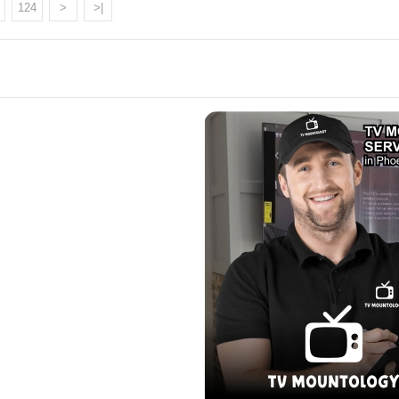
124
>
>|