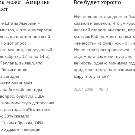
ма может, Америке
Все будет хорошо
жет
Новогодняя статья должна бы
краткой и веселой. Что уж кор
е Штаты Америки –
веселей старого анекдота, ког
мистов, и это многократно
мальчик Кай не может сложить
лось на протяжении всей
«вечность» из букв «ж», «о»,«
 Но вот опрос
Но не стоит расстраиваться – 
ого мнения, проведенный
еще много времени, пусть не
декабря (с 12-го по 14-е)
вечность, однако минимум год
Гэллапа, выявил, что
придется этим делом занимат
 большинство
Вдруг получится?
в сегодня
чески оценивает
01.04.2009
0
ы на ближайшие годы.
 вопрос, будут ли США
 экономическую депрессию
е два года, 35% ответили
»; 39% сказали
. Таким образом, 74%
то худшее – впереди.