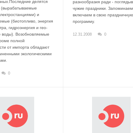
вных.Последние делятся
разнообразия ради - погляды
 (вырабатываемые
чужие праздники. Запоминаем
лектростанциями) и
включаем в свою праздничну
емые (биотопливо, энергия
программу.
тра, гидроэнергия и гео-
 воды). Возобновляемые
12.31.2008
0
кроме полной
сти от импорта обладают
мненными экологическими
ами.
0