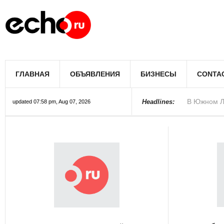
В Лос-Андж
ГЛАВНАЯ
ОБЪЯВЛЕНИЯ
БИЗНЕСЫ
CONTA
В Южном Л
Купить дом
Полиция Ф
Цены на жи
Раскрыты д
Джеймс Кэ
Сенат США 
Королеву к
При мощно
Headlines:
updated 07:58 pm, Aug 07, 2026