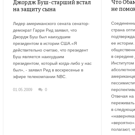
Что Оба
Джордж Буш-старший встал
не помо
на защиту сына
Соединенны
Лидер американского сената сенатор-
страна опти
демократ Гарри Рид заявил, что
подтвержда
Джордж Буш был наихудшим
ее истории.
президентом в истории США.«Я
общественн
действительно считаю, что президент
в середине 
Буш является наихудшим
Институтом 
президентом, который когда-либо у нас
абсолютное
был», - заявил Рид в воскресенье в
американце
эфире телекомпании NBC.
пессимисти
перспектив
01.05.2009
0
Отвечая на
переживать
в следующи
«наверняка
«вероятно»
полагают, ч