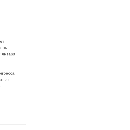
ет
день
 января,
нгресса
сные
о