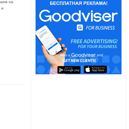
ваем на
 и
ю