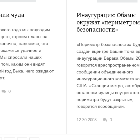
нии чуда
Инаугурацию Обамы
окружат «периметром
безопасности»
ового года мы подводим
ящего, строим планы на
конечно, надеемся, что
«Периметр безопасности» буд
окажется удачнее и
создан вцентре Вашингтона в
.Мы спросили наших
инаугурации Барака Обамы 20
 том, каким они видят
говорится враспространенном
й год Быка, чего ожидают
сообщении объединенного
ят.
инаугурационного комитета ко
США. «Станции метро, автобу
0
остановки иулицы внутри этог
периметра будут закрыты»,—
говорится всообщении.
12.30.2008
0