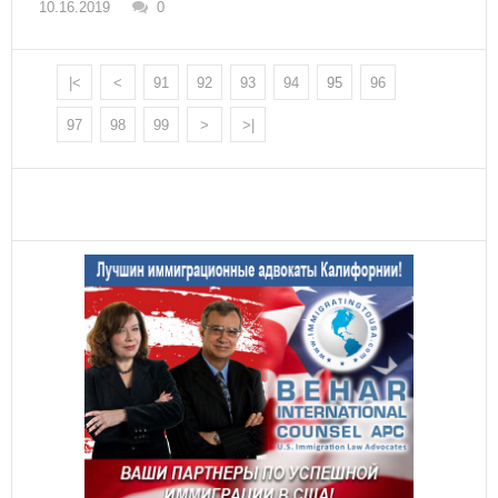
10.16.2019
0
|<
<
91
92
93
94
95
96
97
98
99
>
>|