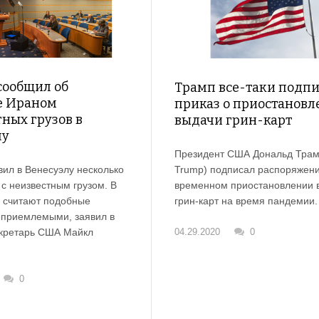
сообщил об
Трамп все-таки подп
е Ираном
приказ о приостанов
ных грузов в
выдачи грин-карт
лу
Президент США Дональд Трам
Trump) подписал распоряжени
вил в Венесуэлу несколько
временном приостановлении 
с неизвестным грузом. В
грин-карт на время пандемии.
 считают подобные
еприемлемыми, заявил в
04.29.2020
0
екретарь США Майкл
0