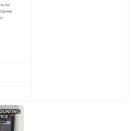
ть по
торник
со