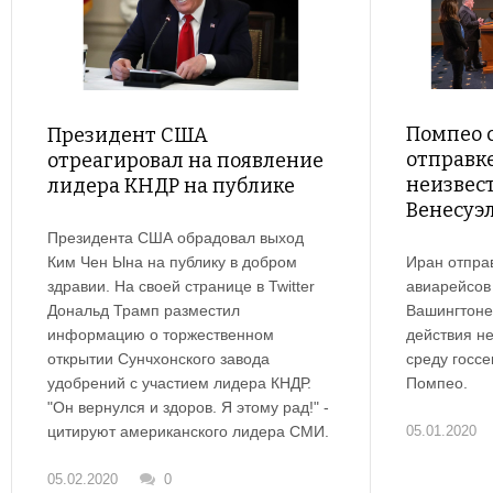
Помпео 
Президент США
отправк
отреагировал на появление
неизвест
лидера КНДР на публике
Венесуэ
Президента США обрадовал выход
Ким Чен Ына на публику в добром
Иран отпра
здравии. На своей странице в Twitter
авиарейсов 
Дональд Трамп разместил
Вашингтоне
информацию о торжественном
действия н
открытии Сунчхонского завода
среду госс
удобрений с участием лидера КНДР.
Помпео.
"Он вернулся и здоров. Я этому рад!" -
цитируют американского лидера СМИ.
05.01.2020
05.02.2020
0