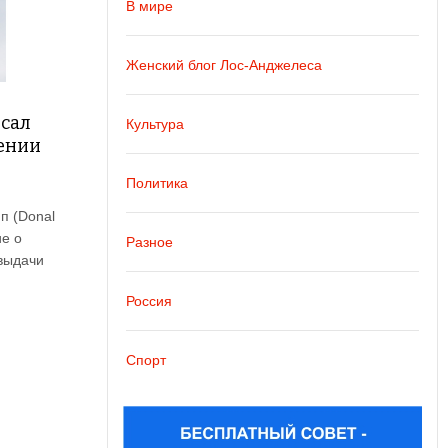
В мире
Женский блог Лос-Анджелеса
исал
Культура
лении
Политика
п (Donal
е о
Разное
выдачи
Россия
Спорт