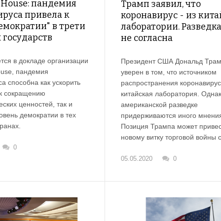
 House: пандемия
Трамп заявил, что
ируса привела к
коронавирус - из кит
емократии" в трети
лаборатории. Разведка
 государств
не согласна
тся в докладе организации
Президент США Дональд Тра
use, пандемия
уверен в том, что источником
а способна как ускорить
распространения коронавиру
к сокращению
китайская лаборатория. Однак
ских ценностей, так и
американской разведке
овень демократии в тех
придерживаются иного мнени
ранах.
Позиция Трампа может привес
новому витку торговой войны 
0
05.05.2020
0