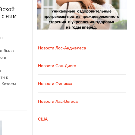
айской
 с ним
мп
Новости Лос-Анджелеса
са была
о в
Новости Сан-Диего
я.
ти к
Новости Финикса
с Китаем.
Новости Лас-Вегаса
США