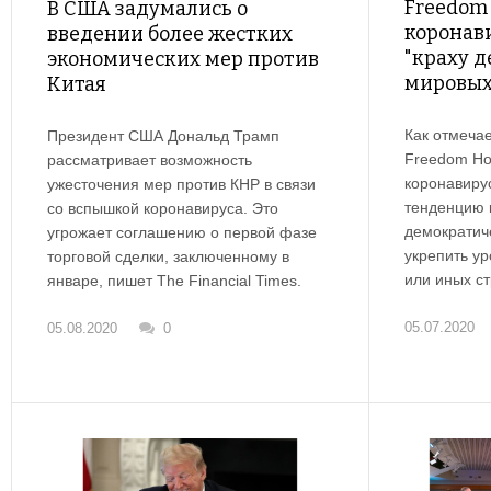
Freedom
В США задумались о
коронав
введении более жестких
"краху д
экономических мер против
мировых
Китая
Как отмечае
Президент США Дональд Трамп
Freedom Ho
рассматривает возможность
коронавирус
ужесточения мер против КНР в связи
тенденцию 
со вспышкой коронавируса. Это
демократиче
угрожает соглашению о первой фазе
укрепить ур
торговой сделки, заключенному в
или иных ст
январе, пишет The Financial Times.
05.07.2020
05.08.2020
0