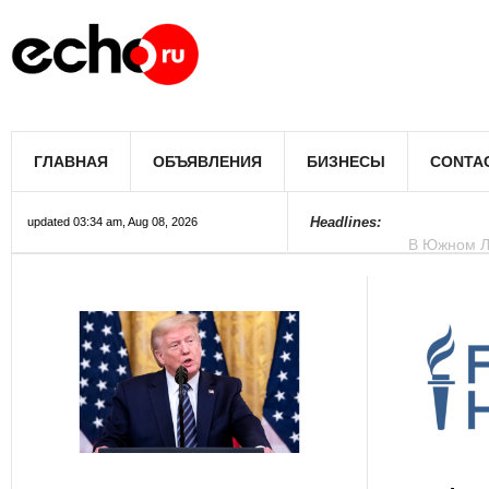
В Лос-Андж
ГЛАВНАЯ
ОБЪЯВЛЕНИЯ
БИЗНЕСЫ
CONTA
В Южном Л
Купить дом
Полиция Ф
Цены на жи
Раскрыты д
Джеймс Кэ
Сенат США 
Королеву к
При мощно
Headlines:
updated 03:34 am, Aug 08, 2026