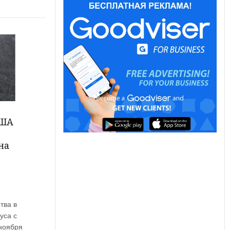
США
на
тва в
уса с
 ноября