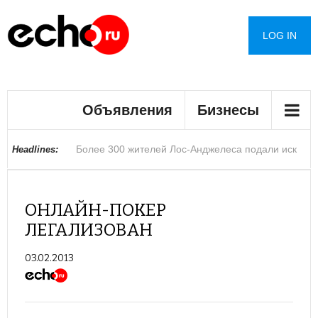
LOG IN
Мэрию Лос-Анджелеса закрыли после
Объявления
Бизнесы
обнаружения неизвестного вещества
Более 300 жителей Лос-Анджелеса подали иск
В округе Сан-Диего вступило в силу новое
Фермеры Аризоны предупредили о возможном
В Лас-Вегасе стартовала конференция Black Hat
Раскрыты подробности о столкновении двух
Ариана Гранде приостановит карьеру на фоне
Стало известно о планах США закрыть
Строители сообщили о полтергейсте в масонской
В Госдуме предупредили россиян о
Headlines:
после пожара на складе Lineage
ограничение на повышение арендной платы
росте цен из-за сокращения подачи воды из реки
по вопросам кибербезопасности
вертолетов в Греции
обвинений в пропаганде анорексии
дипмиссии в пяти странах
часовне
мошеннической схеме опаснее телефонных
ОНЛАЙН-ПОКЕР
ЛЕГАЛИЗОВАН
Колорадо
звонков аферистов
03.02.2013