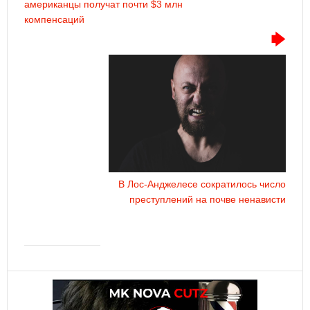
американцы получат почти $3 млн
компенсаций
В Лос-Анджелесе сократилось число
преступлений на почве ненависти