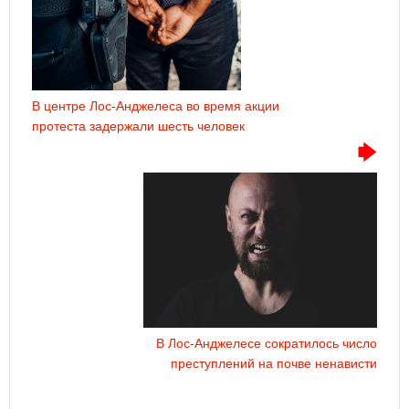
В центре Лос-Анджелеса во время акции
протеста задержали шесть человек
В Лос-Анджелесе сократилось число
преступлений на почве ненависти