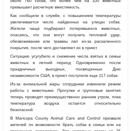
около 760 собак, что более чем на 100 животных
превышает расчетную вместимость.
Как сообщили в службе, с повышением температуры
увеличивается число найденных на улицах собак.
Жители чаще подбирают потерявшихся животных,
опасаясь, что они могут получить тепловой удар,
обезвоживание или травмы лап из-за раскаленного
покрытия, после чего доставляют их в приют.
Ситуацию усугубило и снижение числа взятых в семьи
животных в летний период. Одновременно после
праздничных выходных, посвященных Дню
независимости США, в приют поступили еще 117 собак.
Из-за аномальной жары сотрудники изменили режим
работы с животными. Прогулки и групповые занятия
теперь проводят преимущественно ранним утром, пока
температура воздуха остается относительно
безопасной.
В Maricopa County Animal Care and Control призвали
жителей по возможности брать собак в семьи или на
временную передержку. Для животных весом от 25