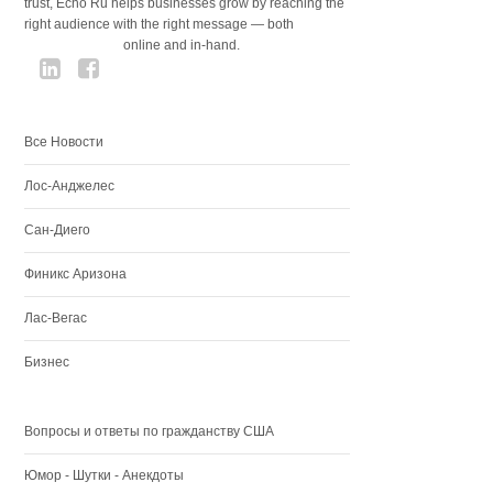
trust, Echo Ru helps businesses grow by reaching the
right audience with the right message — both
online and in-hand.
Все Новости
Лос-Анджелес
Сан-Диего
Финикс Аризона
Лас-Вегас
Бизнес
Вопросы и ответы по гражданству США
Юмор - Шутки - Анекдоты