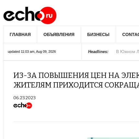
В Лос-Андж
ГЛАВНАЯ
ОБЪЯВЛЕНИЯ
БИЗНЕСЫ
CONTA
В Южном Л
Купить дом
Полиция Ф
Цены на жи
Раскрыты д
Джеймс Кэ
Сенат США 
Королеву к
При мощно
Headlines:
updated 11:03 am, Aug 09, 2026
ИЗ-ЗА ПОВЫШЕНИЯ ЦЕН НА ЭЛЕ
ЖИТЕЛЯМ ПРИХОДИТСЯ СОКРАЩ
06.23.2023