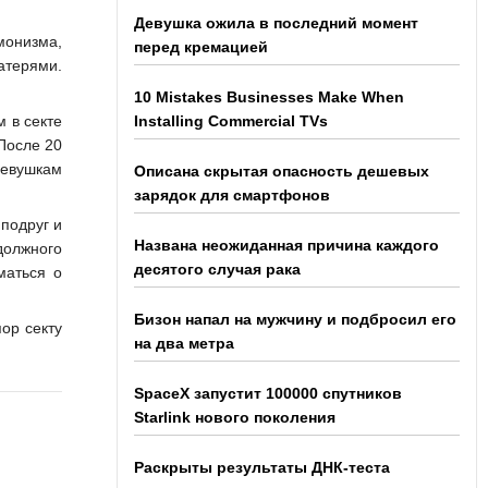
Девушка ожила в последний момент
монизма,
перед кремацией
атерями.
10 Mistakes Businesses Make When
 в секте
Installing Commercial TVs
После 20
девушкам
Описана скрытая опасность дешевых
зарядок для смартфонов
подруг и
Названа неожиданная причина каждого
 должного
десятого случая рака
маться о
Бизон напал на мужчину и подбросил его
ор секту
на два метра
SpaceX запустит 100000 спутников
Starlink нового поколения
Раскрыты результаты ДНК-теста