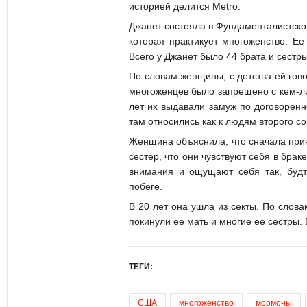
историей делится Metro.
Джанет состояла в Фундаменталистск
которая практикует многоженство. Е
Всего у Джанет было 44 брата и сестр
По словам женщины, с детства ей гово
многоженцев было запрещено с кем-либ
лет их выдавали замуж по договоренн
там относились как к людям второго со
Женщина объяснила, что сначала прини
сестер, что они чувствуют себя в брак
внимания и ощущают себя так, будт
побеге.
В 20 лет она ушла из секты. По слова
покинули ее мать и многие ее сестры.
ТЕГИ:
США
многоженство
мормоны