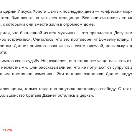
ой церкви Иисуса Христа Святых последних дней — конфессии мор
е отец был женат на четырех женщинах. Все они считались ее м
ы, с которыми они вместе жили в огромном доме.
рили, что быть одной из жен мужчины — это привилегия. Девушкам
о встречаться. Считалось, что это противоречит Божьему плану. 
остям. Джанет описала свою жизнь в секте тяжелой, поскольку к 
рта.
мала свою судьбу. Но, взрослея, она стала все чаще слышать от 
е несчастными. Они рассказывали ей, что не получают от супругов
о им постоянно изменяют. Эти истории заставили Джанет заду
м женщины, только тогда она ощутила настоящую свободу. С тех п
 Большинство братьев Джанет остались в церкви.
секта