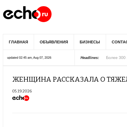
Мэрию Лос
ГЛАВНАЯ
ОБЪЯВЛЕНИЯ
БИЗНЕСЫ
CONTA
Более 300 
В округе С
Фермеры А
В Лас-Вега
Раскрыты п
Ариана Гра
Стало изве
Строители 
В Госдуме
Headlines:
updated 02:45 am, Aug 07, 2026
Колорадо
ЖЕНЩИНА РАССКАЗАЛА О ТЯЖЕ
05.19.2026