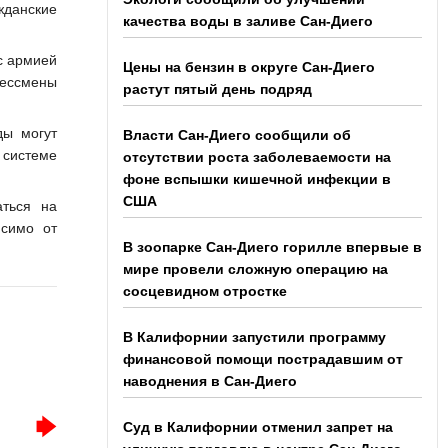
ажданские
качества воды в заливе Сан-Диего
с армией
Цены на бензин в округе Сан-Диего
рессмены
растут пятый день подряд
ды могут
Власти Сан-Диего сообщили об
 системе
отсутствии роста заболеваемости на
фоне вспышки кишечной инфекции в
США
аться на
исимо от
В зоопарке Сан-Диего горилле впервые в
мире провели сложную операцию на
сосцевидном отростке
В Калифорнии запустили программу
финансовой помощи пострадавшим от
наводнения в Сан-Диего
Суд в Калифорнии отменил запрет на