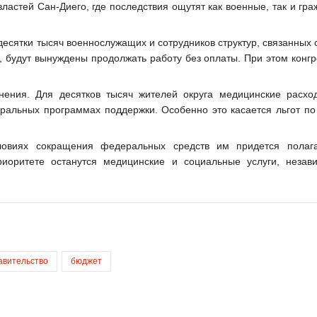
ластей Сан-Диего, где последствия ощутят как военные, так и гр
есятки тысяч военнослужащих и сотрудников структур, связанных 
, будут вынуждены продолжать работу без оплаты. При этом конг
нения. Для десятков тысяч жителей округа медицинские расхо
еральных программах поддержки. Особенно это касается льгот по
ловиях сокращения федеральных средств им придется полаг
иоритете останутся медицинские и социальные услуги, незав
авительство
бюджет