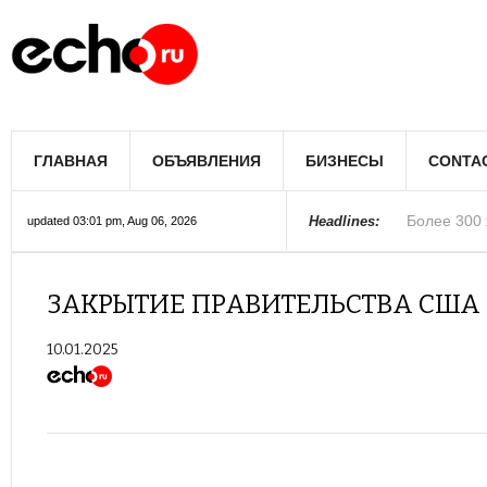
Мэрию Лос
ГЛАВНАЯ
ОБЪЯВЛЕНИЯ
БИЗНЕСЫ
CONTA
Более 300 
В округе С
Фермеры А
В Лас-Вега
Раскрыты п
Ариана Гра
Стало изве
Строители 
В Госдуме
Headlines:
updated 03:01 pm, Aug 06, 2026
Колорадо
ЗАКРЫТИЕ ПРАВИТЕЛЬСТВА США
10.01.2025