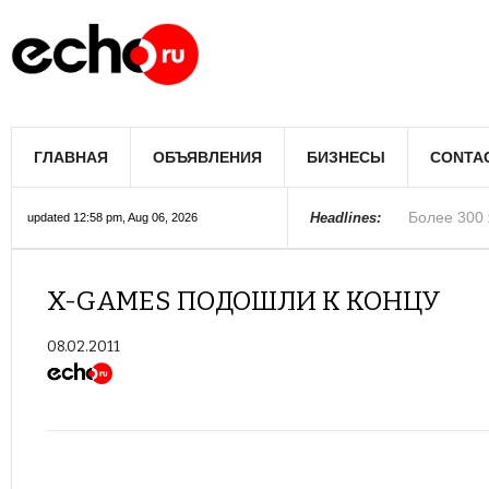
Мэрию Лос
ГЛАВНАЯ
ОБЪЯВЛЕНИЯ
БИЗНЕСЫ
CONTA
Более 300 
В округе С
Фермеры А
В Лас-Вега
Раскрыты п
Ариана Гра
Стало изве
Строители 
В Госдуме
Headlines:
updated 12:58 pm, Aug 06, 2026
Колорадо
X-GAMES ПОДОШЛИ К КОНЦУ
08.02.2011