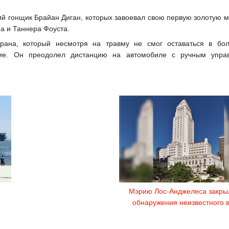
ий гонщик Брайан Диган, которых завоевал свою первую золотую м
а и Таннера Фоуста.
трана, который несмотря на травму не смог оставаться в бо
ние. Он преодолел дистанцию на автомобиле с ручным упра
Мэрию Лос-Анджелеса закры
обнаружения неизвестного 