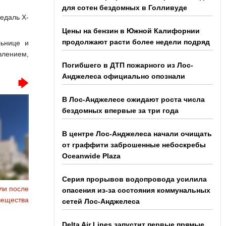
для сотен бездомных в Голливуде
едаль X-
Цены на бензин в Южной Калифорнии
продолжают расти более недели подряд
льнице и
влением,
Погибшего в ДТП пожарного из Лос-
Анджелеса официально опознали
В Лос-Анджелесе ожидают роста числа
бездомных впервые за три года
В центре Лос-Анджелеса начали очищать
от граффити заброшенные небоскребы
Oceanwide Plaza
Серия прорывов водопровода усилила
ли после
опасения из-за состояния коммунальных
вещества
сетей Лос-Анджелеса
Delta Air Lines запустит первые прямые