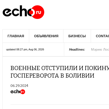
Мэрию Лос
ГЛАВНАЯ
ОБЪЯВЛЕНИЯ
БИЗНЕСЫ
CONTA
Более 300 
В округе С
Фермеры А
В Лас-Вега
Раскрыты п
Ариана Гра
Стало изве
Строители 
В Госдуме
Headlines:
updated 08:27 pm, Aug 06, 2026
Колорадо
ВОЕННЫЕ ОТСТУПИЛИ И ПОКИН
ГОСПЕРЕВОРОТА В БОЛИВИИ
06.29.2024