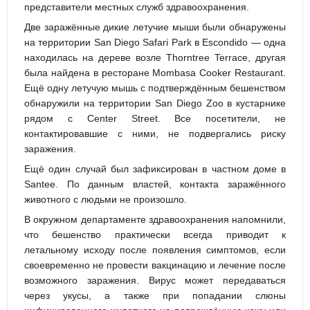
представители местных служб здравоохранения.
Две заражённые дикие летучие мыши были обнаружены
на территории San Diego Safari Park в Escondido — одна
находилась на дереве возле Thorntree Terrace, другая
была найдена в ресторане Mombasa Cooker Restaurant.
Ещё одну летучую мышь с подтверждённым бешенством
обнаружили на территории San Diego Zoo в кустарнике
рядом с Center Street. Все посетители, не
контактировавшие с ними, не подвергались риску
заражения.
Ещё один случай был зафиксирован в частном доме в
Santee. По данным властей, контакта заражённого
животного с людьми не произошло.
В окружном департаменте здравоохранения напомнили,
что бешенство практически всегда приводит к
летальному исходу после появления симптомов, если
своевременно не провести вакцинацию и лечение после
возможного заражения. Вирус может передаваться
через укусы, а также при попадании слюны