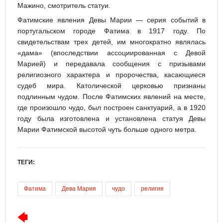
Мажино, смотритель статуи.
Фатимские явления Девы Марии — серия событий в
португальском городе Фатима в 1917 году. По
свидетельствам трех детей, им многократно являлась
«дама» (впоследствии ассоциированная с Девой
Марией) и передавала сообщения с призывами
религиозного характера и пророчества, касающиеся
судеб мира. Католической церковью признаны
подлинным чудом. После Фатимских явлений на месте,
где произошло чудо, был построен санктуарий, а в 1920
году была изготовлена и установлена статуя Девы
Марии Фатимской высотой чуть больше одного метра.
ТЕГИ:
Фатима
Дева Мария
чудо
религия