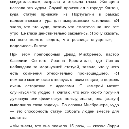
свидетельствам, закрыла и открыла глаза. Женщина
назвала это чудом. Случай произошел в городе Кантон,
куда статую привезли из Португалии в рамках
паломнического тура для американских католиков. «Я
знала, что это чудо, потому что смотрела на нее все
утро. Ее глаза действительно закрылись. Я хочу сказать,
вы ясно можете видеть, что ресницы опущены», —
поделилась Липтак.
При этом преподобный Дэвид Мисбренер, пастор
базилики Святого Иоанна Крестителя, где Липтак
наблюдала за моргнувшей статуей, заявил, что у него
есть сомнения относительно произошедшего. «Я
немного скептически отношусь к таким вещам, и церковь
очень осторожна с чудесами. С камерой может
случиться что угодно. Я считаю, что если кто-то получил
духовную или физическую пользу, значит, она [статуя]
выполнила свою задачу». По словам Мисбренера, чудо
— это способность статуи собрать людей вместе для
молитвы.
«Мы знаем, что она плакала 15 раз», — сказал Ларри