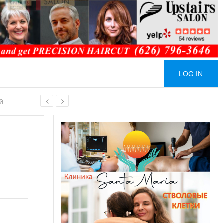
LOG IN
й
ой основе