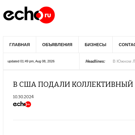
В Лос-Андж
ГЛАВНАЯ
ОБЪЯВЛЕНИЯ
БИЗНЕСЫ
CONTA
В Южном Л
Купить дом
Полиция Ф
Цены на жи
Раскрыты д
Джеймс Кэ
Сенат США 
Королеву к
При мощно
Headlines:
updated 01:49 pm, Aug 08, 2026
В США ПОДАЛИ КОЛЛЕКТИВНЫЙ 
10.30.2024