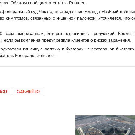
рах. Об этом сообщает агентство Reuters.
м в федеральный суд Чикаго, пострадавшие Аманда МакКрэй и Уиль
во симптомов, связанных с кишечной палочкой. Уточняется, что о
б всем американцам, которые отравились продукцией. Кроме т
ры, если бы компания предупредила клиентов о рисках заражения.
подхватили кишечную палочку в бургерах из ресторанов быстрого
 житель Колорадо скончался.
ld's
судебный иск