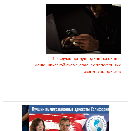
В Госдуме предупредили россиян о
мошеннической схеме опаснее телефонных
звонков аферистов