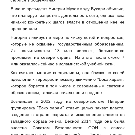
селятся в общежитиях.
В июне президент Нигерии Мухаммаду Бухари объявил,
что планирует запретить деятельность сети, однако пока
никаких конкретных шагов власти в отношении нее не
предприняли.
Нигерия лидирует в мире по числу детей и подростков,
которые не охвачены государственным образованием.
Их насчитывается 13 млн человек, большинство
проживает на севере страны. Из этого числа около 7
млн оказались сейчас в исламистской учебной сети.
Как считают многие специалисты, она близка по своей
идеологии к террористическому движению "Боко харам",
которое борется в том числе с современным светским
образованием, включая начальное и среднее.
Возникшая в 2002 году на северо-востоке Нигерии
группировка "Боко харам" ставит целью захват власти,
введение в стране шариата и искоренение элементов
западного образа жизни. Весной 2014 года она была
внесена Советом Безопасности ООН в список
террористических организаций. "Боко харам",