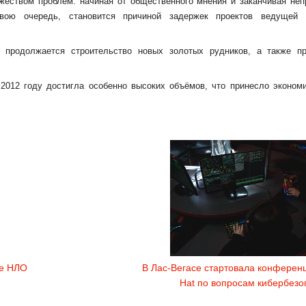
жеством проблем: начиная от общественного мнения и заканчивая не
вою очередь, становится причиной задержек проектов ведущей 
 продолжается строительство новых золотых рудников, а также пр
2012 году достигла особенно высоких объёмов, что принесло эконом
де НЛО
В Лас-Вегасе стартовала конференц
Hat по вопросам кибербезо