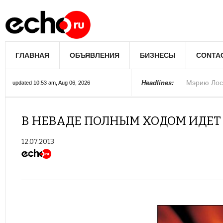
Мэрию Лос
ГЛАВНАЯ
ОБЪЯВЛЕНИЯ
БИЗНЕСЫ
CONTA
Более 300 
В округе С
Фермеры А
В Лас-Вега
Раскрыты п
Ариана Гра
Стало изве
Строители 
В Госдуме
Headlines:
updated 10:53 am, Aug 06, 2026
Колорадо
В НЕВАДЕ ПОЛНЫМ ХОДОМ ИДЕТ
12.07.2013