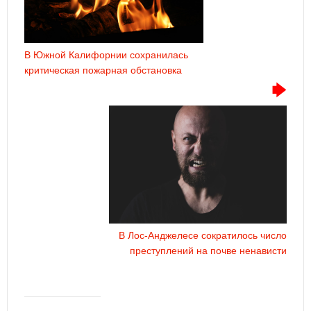
В Южной Калифорнии сохранилась
критическая пожарная обстановка
В Лос-Анджелесе сократилось число
преступлений на почве ненависти