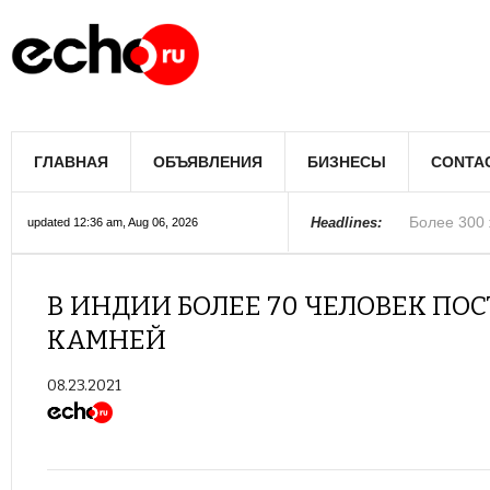
Мэрию Лос
ГЛАВНАЯ
ОБЪЯВЛЕНИЯ
БИЗНЕСЫ
CONTA
Более 300 
В округе С
Фермеры А
В Лас-Вега
Раскрыты п
Ариана Гра
Стало изве
Строители 
В Госдуме
Headlines:
updated 12:36 am, Aug 06, 2026
Колорадо
В ИНДИИ БОЛЕЕ 70 ЧЕЛОВЕК ПО
КАМНЕЙ
08.23.2021