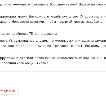
дали на ежегодном фестивале бросания камней Bagwal на север
ерритории храма Девидхура в индийском штате Уттаракханд в ч
рующие бросаются камнями, чтобы пролитой кровью задобрить 
щь понадобилась 75 пострадавшим.
 штате Уттаракханд постановил, что местные жители должны замен
ие посчитали, что отсутствие "кровавой жертвы" божеству пр
фруктами и просили прихожан не использовать камни, но они н
, - сообщил член общины храма.
страдавшие