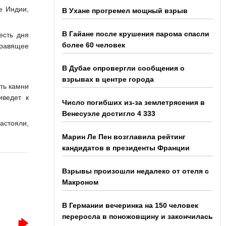
е Индии,
В Ухане прогремел мощный взрыв
В Гайане после крушения парома спасли
есть дня
более 60 человек
правящее
В Дубае опровергли сообщения о
взрывах в центре города
ить камни
иведет к
Число погибших из-за землетрясения в
Венесуэле достигло 4 333
астояли,
Марин Ле Пен возглавила рейтинг
кандидатов в президенты Франции
Взрывы произошли недалеко от отеля с
Макроном
В Германии вечеринка на 150 человек
переросла в поножовщину и закончилась