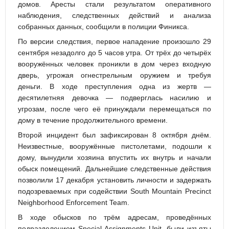
домов. Аресты стали результатом оперативного
наблюдения, следственных действий и анализа
собранных данных, сообщили в полиции Финикса.
По версии следствия, первое нападение произошло 29
сентября незадолго до 5 часов утра. От трёх до четырёх
вооружённых человек проникли в дом через входную
дверь, угрожая огнестрельным оружием и требуя
деньги. В ходе преступления одна из жертв —
десятилетняя девочка — подверглась насилию и
угрозам, после чего её принуждали перемещаться по
дому в течение продолжительного времени.
Второй инцидент был зафиксирован 8 октября днём.
Неизвестные, вооружённые пистолетами, подошли к
дому, вынудили хозяина впустить их внутрь и начали
обыск помещений. Дальнейшие следственные действия
позволили 17 декабря установить личности и задержать
подозреваемых при содействии South Mountain Precinct
Neighborhood Enforcement Team.
В ходе обысков по трём адресам, проведённых
подразделением Special Assignments Unit, были изъяты